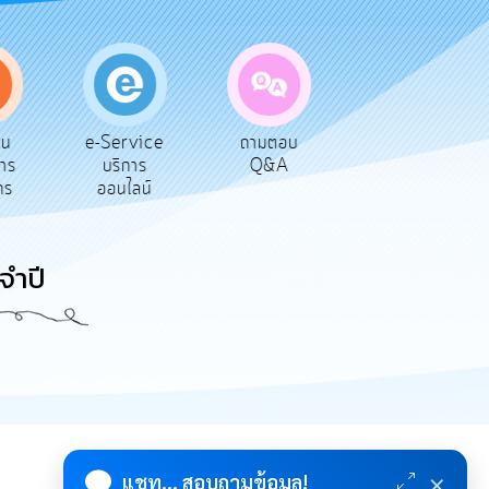
vice
ถามตอบ
สำรวจความ
ผู้รับเบีย
การ
Q&A
พึงพอใจ
ยังชีพ
ลน์
จำปี
×
แชท... สอบถามข้อมูล!