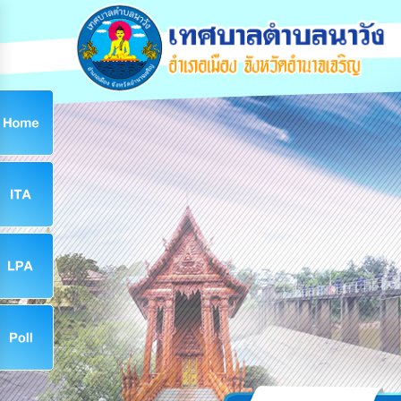
ก
9
9
จ