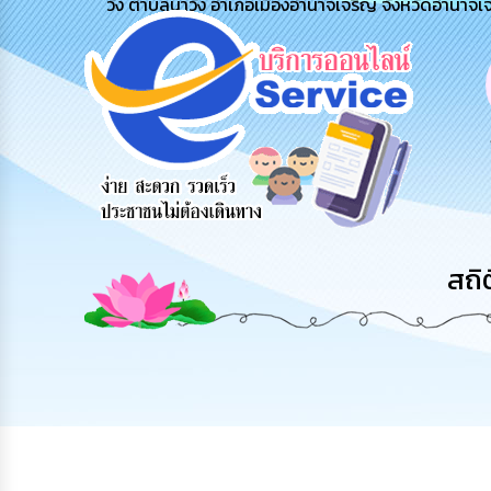
วัง ตำบลนาวัง อำเภอเมืองอำนาจเจริญ จังหวัดอำนาจเ
่
ข้อมูลการ
สายด่วนผู้
รับฟังความ
ติดต่อ
บริหาร
คิดเห็น
ประชาชน
สถิ