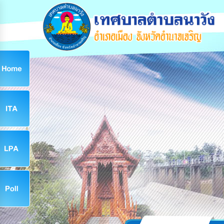
ก
9
9
จ