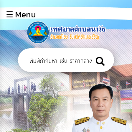
×
☰ Menu
lose
หน้า
หลัก
ข้อมูล
พื้น
ฐาน
บุคลากร
แผน
ยุทธศาสตร์
ข่าวสาร
การ
เปิด
เผย
ข้อมูล