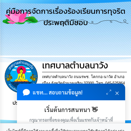
รู้
คู่มือการจัดการเรื่องร้องเรียนการทุจริต
การ
ประพฤติมิชอบ
ดำเนิน
งาน
การ
ให้
บริการ
เทศบาลตำบลนาวัง
แผนการ
ใช้
จ่าย
เทศบาลตำบลนาวัง ถนนรพช. โคกกอ-นาวัด อำเภอ
งบ
เมือง จังหวัดอำนาจเจริญ 37000. โทร. 045-525864
ประมาณ
×
แฟกซ์ 045-525864
แชท... สอบถามข้อมูล!
ประจำ
ปี
ประชาชน มีภูมิคุ้มกัน พึ่งพาตนเอง พอเพียง เป็นสุข
เริ่มต้นการสนทนา 👋
การ
บริหาร
กรุณากรอกชื่อของคุณเพื่อเริ่มแชทกับเจ้าหน้าที่
และ
(เฉพาะในวันเวลาราชการ)
พัฒนา