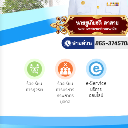
สาธารณะ
OIT
กิจการ
สภา
บริการ
ข้อมูล
ITA
e-
e-Service
องเรียน
ร้องเรียน
ร้องเรียน
ถาม
Service
บริการ
องทุกข์
การทุจริต
การบริหาร
Q
ออนไลน์
ทรัพยากร
Q&A
บุคคล
การ
จัดการ
ความ