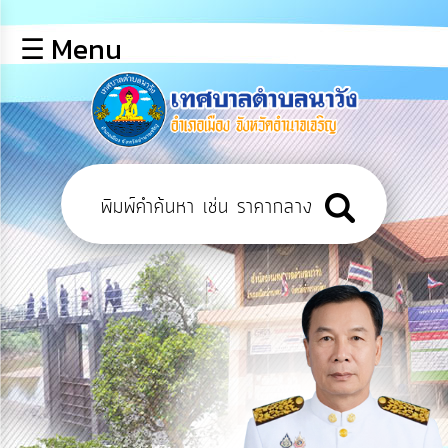
×
☰ Menu
lose
หน้า
หลัก
ข้อมูล
พื้น
ฐาน
บุคลากร
แผน
ยุทธศาสตร์
ข่าวสาร
การ
เปิด
เผย
ข้อมูล