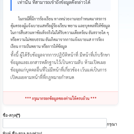
เท่านั้น ที่สามารถเข้าถึงข้อมูลดังกล่าวได้
ทรัพยากร
บุคคล
ในกรณีที่มีการร้องเรียน ทางหน่วยงานจะกำหนดมาตรการ
การ
คุ้มครองผู้แจ้งเบาะแสหรือผู้ร้องเรียน พยาน และบุคคลที่ให้ข้อมูล
จัด
ในการสืบสวนหาข้อเท็จจริงไม่ได้รับความเดือดร้อน อันตรายใด ๆ
ซื้อ
หรือความไม่ชอบธรรม อันเกิดมาจากการแจ้งเบาะแส การร้อง
จัด
จ้าง
เรียน การเป็นพยาน หรือการให้ข้อมูล
ทั้งนี้ ผู้ได้รับข้อมูลจากการปฏิบัติหน้าที่ มีหน้าที่เก็บรักษา
การ
ข้อมูลและเอกสารหลักฐานไว้เป็นความลับ ห้ามเปิดเผย
เงิน
ข้อมูลแก่บุคคลอื่นที่ไม่มีหน้าที่เกี่ยวข้อง เว้นแต่เป็นการ
การ
เปิดเผยตามหน้าที่ที่กฎหมายกำหนด
คลัง
แผนการ
*** กรุณากรอกข้อมูลของท่านให้ครบถ้วน ***
ป้องกัน
การ
ทุจริต
ชื่อ-สกุล
(*)
กรุณา
การ
ดำเนิน
พิมพ์ ชื่อ-สกุล ของท่าน!