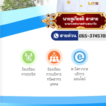
สาธารณะ
OIT
กิจการ
สภา
บริการ
ข้อมูล
ITA
e-
e-Service
องเรียน
ร้องเรียน
ร้องเรียน
ถาม
Service
บริการ
องทุกข์
การทุจริต
การบริหาร
Q
ออนไลน์
ทรัพยากร
Q&A
บุคคล
การ
จัดการ
ความ