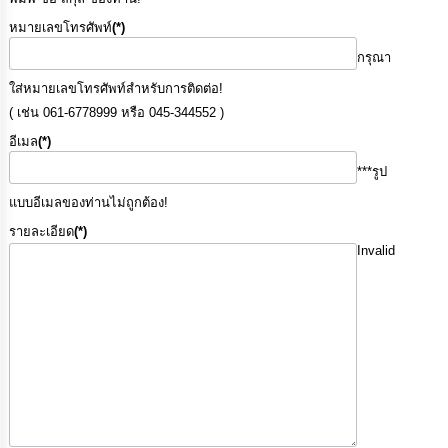
การ
เพื่อ
หมายเลขโทรศัพท์
(*)
ป้องกัน
กรุณา
การ
ทุจริต
ใส่หมายเลขโทรศัพท์สำหรับการติดต่อ!
( เช่น 061-6778999 หรือ 045-344552 )
มาตรการ
อีเมล
(*)
ภายใน
ป้องกัน
***รูป
การ
ทุจริต
แบบอีเมลของท่านไม่ถูกต้อง!
รายละเอียด
(*)
Invalid
การ
ส่ง
เสริม
ความ
โปร่งใส
ท้อง
ถิ่น
ของ
เรา