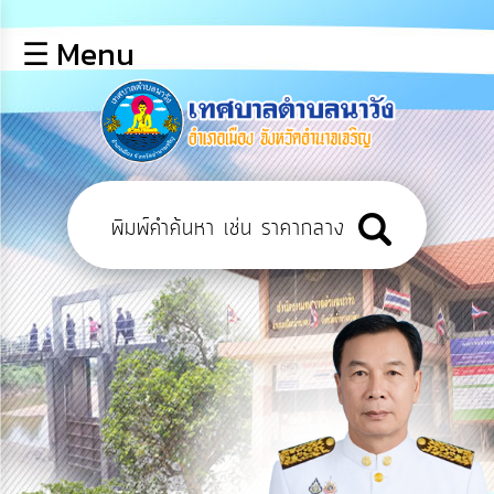
×
☰ Menu
lose
หน้า
หลัก
ข้อมูล
พื้น
ฐาน
บุคลากร
แผน
ยุทธศาสตร์
ข่าวสาร
การ
เปิด
เผย
ข้อมูล