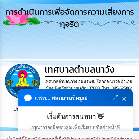
รู้
การดำเนินการเพื่อจัดการความเสี่ยงการ
การ
ทุจริต
ดำเนิน
งาน
การ
ให้
บริการ
เทศบาลตำบลนาวัง
แผนการ
ใช้
จ่าย
เทศบาลตำบลนาวัง ถนนรพช. โคกกอ-นาวัด อำเภอ
งบ
เมือง จังหวัดอำนาจเจริญ 37000. โทร. 045-525864
ประมาณ
×
แฟกซ์ 045-525864
แชท... สอบถามข้อมูล!
ประจำ
ปี
ประชาชน มีภูมิคุ้มกัน พึ่งพาตนเอง พอเพียง เป็นสุข
เริ่มต้นการสนทนา 👋
การ
บริหาร
กรุณากรอกชื่อของคุณเพื่อเริ่มแชทกับเจ้าหน้าที่
และ
(เฉพาะในวันเวลาราชการ)
พัฒนา