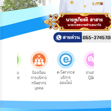
สาธารณะ
OIT
กิจการ
สภา
บริการ
ข้อมูล
ITA
e-
e-Service
ร้องเรียน
ร้องเรียน
ถามตอบ
ส
Service
บริการ
การทุจริต
การบริหาร
Q&A
คว
ออนไลน์
ทรัพยากร
พ
Q&A
บุคคล
การ
จัดการ
ความ