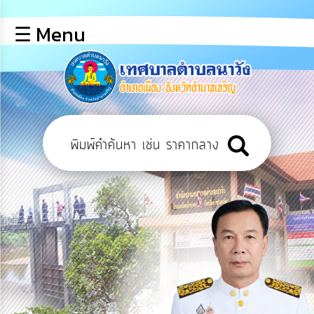
×
☰ Menu
lose
หน้า
หลัก
ข้อมูล
พื้น
ฐาน
บุคลากร
แผน
ยุทธศาสตร์
ข่าวสาร
การ
เปิด
เผย
ข้อมูล