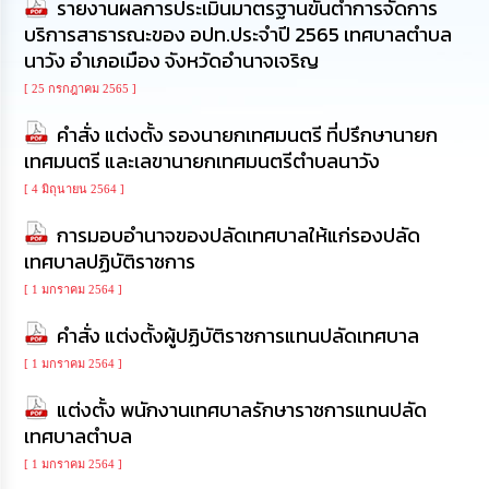
รายงานผลการประเมินมาตรฐานขั้นต่ำการจัดการ
ทรัพยากร
บริการสาธารณะของ อปท.ประจำปี 2565 เทศบาลตำบล
บุคคล
นาวัง อำเภอเมือง จังหวัดอำนาจเจริญ
การ
[ 25 กรกฎาคม 2565 ]
จัด
ซื้อ
คำสั่ง แต่งตั้ง รองนายกเทศมนตรี ที่ปรึกษานายก
จัด
เทศมนตรี และเลขานายกเทศมนตรีตำบลนาวัง
จ้าง
[ 4 มิถุนายน 2564 ]
การ
การมอบอำนาจของปลัดเทศบาลให้แก่รองปลัด
เงิน
เทศบาลปฏิบัติราชการ
การ
คลัง
[ 1 มกราคม 2564 ]
คำสั่ง แต่งตั้งผู้ปฏิบัติราชการแทนปลัดเทศบาล
แผนการ
ป้องกัน
[ 1 มกราคม 2564 ]
การ
ทุจริต
แต่งตั้ง พนักงานเทศบาลรักษาราชการแทนปลัด
เทศบาลตำบล
การ
[ 1 มกราคม 2564 ]
ดำเนิน