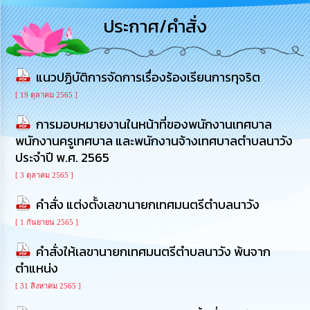
รู้
ประกาศ/คำสั่ง
การ
ดำเนิน
งาน
แนวปฏิบัติการจัดการเรื่องร้องเรียนการทุจริต
การ
[ 19 ตุลาคม 2565 ]
ให้
การมอบหมายงานในหน้าที่ของพนักงานเทศบาล
บริการ
พนักงานครูเทศบาล และพนักงานจ้างเทศบาลตำบลนาวัง
ประจำปี พ.ศ. 2565
แผนการ
ใช้
[ 3 ตุลาคม 2565 ]
จ่าย
งบ
คำสั่ง แต่งตั้งเลขานายกเทศมนตรีตำบลนาวัง
ประมาณ
ประจำ
[ 1 กันยายน 2565 ]
ปี
คำสั่งให้เลขานายกเทศมนตรีตำบลนาวัง พ้นจาก
ตำแหน่ง
การ
บริหาร
[ 31 สิงหาคม 2565 ]
และ
พัฒนา