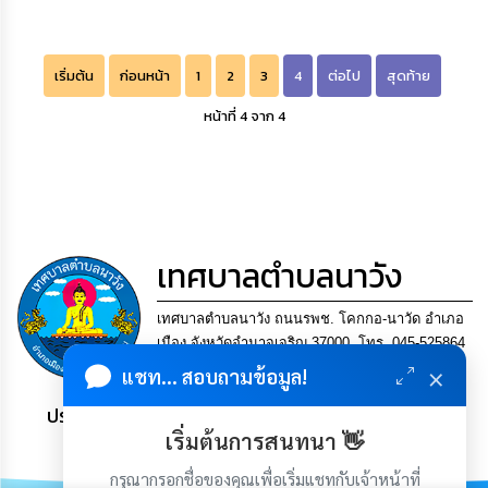
การ
เพื่อ
ป้องกัน
การ
เริ่มต้น
ก่อนหน้า
1
2
3
4
ต่อไป
สุดท้าย
ทุจริต
หน้าที่ 4 จาก 4
มาตรการ
ภายใน
ป้องกัน
การ
ทุจริต
เทศบาลตำบลนาวัง
การ
ส่ง
เสริม
เทศบาลตำบลนาวัง ถนนรพช. โคกกอ-นาวัด อำเภอ
ความ
เมือง จังหวัดอำนาจเจริญ 37000. โทร. 045-525864
โปร่งใส
×
แฟกซ์ 045-525864
แชท... สอบถามข้อมูล!
ประชาชน มีภูมิคุ้มกัน พึ่งพาตนเอง พอเพียง เป็นสุข
ท้อง
ถิ่น
เริ่มต้นการสนทนา 👋
ของ
เรา
กรุณากรอกชื่อของคุณเพื่อเริ่มแชทกับเจ้าหน้าที่