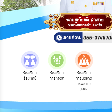
สาธารณะ
OIT
กิจการ
สภา
บริการ
ข้อมูล
ITA
e-
e-Ser
ฟังความ
ร้องเรียน
ร้องเรียน
ร้องเรียน
Service
บริก
ดเห็น
ร้องทุกข์
การทุจริต
การบริหาร
ออนไ
ะชาชน
ทรัพยากร
Q&A
บุคคล
การ
จัดการ
ความ