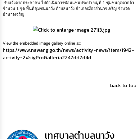
การ
รับแจ้งจากประชาชน ไปดำเนินการซ่อมแซมประปา หมู่ที่ 1 ชุมชนกุดตากล้า
เพื่อ
จำนวน 1 จุด พื้นที่ชุมชนนาวัง ตำบลนาวัง อำเภอเมืองอำนาจเจริญ จังหวัด
ป้องกัน
อำนาจเจริญ
การ
ทุจริต
มาตรการ
View the embedded image gallery online at:
ภายใน
https://www.nawang.go.th/news/activity-news/item/1942-
ป้องกัน
activity-2#sigProGalleria2247dd7d4d
การ
ทุจริต
การ
back to top
ส่ง
เสริม
ความ
โปร่งใส
ท้อง
ถิ่น
ของ
เทศบาลตำบลนาวัง
เรา