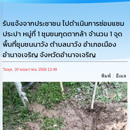
รู้
การ
ดำเนิน
รับแจ้งจากประชาชน ไปดำเนินการซ่อมแซม
งาน
ประปา หมู่ที่ 1 ชุมชนกุดตากล้า จำนวน 1 จุด
การ
พื้นที่ชุมชนนาวัง ตำบลนาวัง อำเภอเมือง
ให้
บริการ
อำนาจเจริญ จังหวัดอำนาจเจริญ
แผนการ
วันพุธ, 20 พฤษภาคม 2569 13:49
ใช้
พิมพ์
อีเมล
จ่าย
งบ
ประมาณ
ประจำ
ปี
การ
บริหาร
และ
พัฒนา