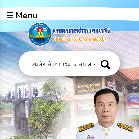
×
☰ Menu
lose
หน้า
หลัก
ข้อมูล
พื้น
ฐาน
บุคลากร
แผน
ยุทธศาสตร์
ข่าวสาร
การ
เปิด
เผย
ข้อมูล