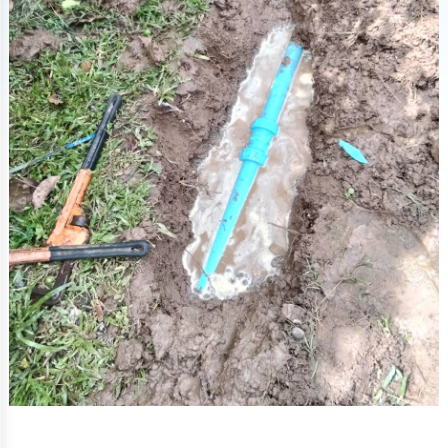
ทรัพยากร
บุคคล
การ
จัด
ซื้อ
จัด
จ้าง
การ
เงิน
การ
คลัง
แผนการ
ป้องกัน
การ
ทุจริต
การ
ดำเนิน