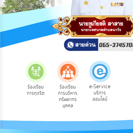
สาธารณะ
OIT
กิจการ
สภา
บริการ
ข้อมูล
ITA
e-
e-Service
องเรียน
ร้องเรียน
ร้องเรียน
ถาม
Service
บริการ
องทุกข์
การทุจริต
การบริหาร
Q
ออนไลน์
ทรัพยากร
Q&A
บุคคล
การ
จัดการ
ความ