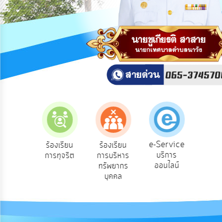
สาธารณะ
OIT
กิจการ
สภา
บริการ
ข้อมูล
ITA
e-
e-Service
องเรียน
ร้องเรียน
ร้องเรียน
ถาม
Service
บริการ
องทุกข์
การทุจริต
การบริหาร
Q
ออนไลน์
ทรัพยากร
Q&A
บุคคล
การ
จัดการ
ความ