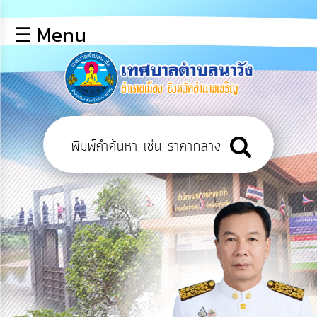
×
☰ Menu
lose
หน้า
หลัก
ข้อมูล
พื้น
ฐาน
บุคลากร
แผน
ยุทธศาสตร์
ข่าวสาร
การ
เปิด
เผย
ข้อมูล