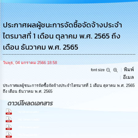
รู้
การ
ดำเนิน
ประกาศผลผู้ชนะการจัดซื้อจัดจ้างประจำ
งาน
ไตรมาสที่ 1 เดือน ตุลาคม พ.ศ. 2565 ถึง
การ
เดือน ธันวาคม พ.ศ. 2565
ให้
บริการ
วันพุธ, 04 มกราคม 2566 18:58
พิมพ์
แผนการ
font size
ใช้
อีเมล
จ่าย
ประกาศผลผู้ชนะการจัดซื้อจัดจ้างประจำไตรมาสที่ 1 เดือน ตุลาคม พ.ศ. 2565
งบ
ถึง เดือน ธันวาคม พ.ศ. 2565
ประมาณ
ประจำ
ดาวน์โหลดเอกสาร
ปี
(42 Downloads)
การ
(40 Downloads)
บริหาร
(39 Downloads)
และ
(35 Downloads)
พัฒนา