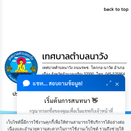
การ
เพื่อ
back to top
ป้องกัน
การ
ทุจริต
มาตรการ
ภายใน
ป้องกัน
เทศบาลตำบลนาวัง
การ
ทุจริต
เทศบาลตำบลนาวัง ถนนรพช. โคกกอ-นาวัด อำเภอ
การ
เมือง จังหวัดอำนาจเจริญ 37000. โทร. 045-525864
ส่ง
×
แฟกซ์ 045-525864
แชท... สอบถามข้อมูล!
เสริม
ความ
ประชาชน มีภูมิคุ้มกัน พึ่งพาตนเอง พอเพียง เป็นสุข
โปร่งใส
เริ่มต้นการสนทนา 👋
ท้อง
กรุณากรอกชื่อของคุณเพื่อเริ่มแชทกับเจ้าหน้าที่
ถิ่น
(เฉพาะในวันเวลาราชการ)
ของ
เว็บไซต์นี้มีการใช้งานคุกกี้เพื่อให้ท่านสามารถใช้บริการได้อย่างต่อ
เรา
เนื่องและอำนวยความสะดวกในการใช้งานเว็บไซต์ รวมถึงช่วยให้