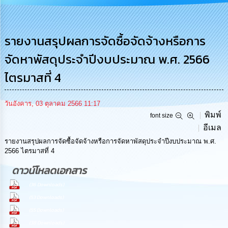
รู้
การ
ดำเนิน
รายงานสรุปผลการจัดซื้อจัดจ้างหรือการ
งาน
จัดหาพัสดุประจำปีงบประมาณ พ.ศ. 2566
การ
ไตรมาสที่ 4
ให้
บริการ
วันอังคาร, 03 ตุลาคม 2566 11:17
พิมพ์
แผนการ
font size
ใช้
อีเมล
จ่าย
รายงานสรุปผลการจัดซื้อจัดจ้างหรือการจัดหาพัสดุประจำปีงบประมาณ พ.ศ.
งบ
2566 ไตรมาสที่ 4
ประมาณ
ประจำ
ดาวน์โหลดเอกสาร
ปี
(36 Downloads)
การ
(53 Downloads)
บริหาร
(55 Downloads)
และ
(38 Downloads)
พัฒนา