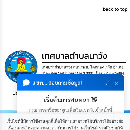
การ
เพื่อ
back to top
ป้องกัน
การ
ทุจริต
มาตรการ
ภายใน
ป้องกัน
เทศบาลตำบลนาวัง
การ
ทุจริต
เทศบาลตำบลนาวัง ถนนรพช. โคกกอ-นาวัด อำเภอ
การ
เมือง จังหวัดอำนาจเจริญ 37000. โทร. 045-525864
ส่ง
×
แฟกซ์ 045-525864
แชท... สอบถามข้อมูล!
เสริม
ความ
ประชาชน มีภูมิคุ้มกัน พึ่งพาตนเอง พอเพียง เป็นสุข
โปร่งใส
เริ่มต้นการสนทนา 👋
ท้อง
กรุณากรอกชื่อของคุณเพื่อเริ่มแชทกับเจ้าหน้าที่
ถิ่น
(เฉพาะในวันเวลาราชการ)
ของ
เว็บไซต์นี้มีการใช้งานคุกกี้เพื่อให้ท่านสามารถใช้บริการได้อย่างต่อ
เรา
เนื่องและอำนวยความสะดวกในการใช้งานเว็บไซต์ รวมถึงช่วยให้