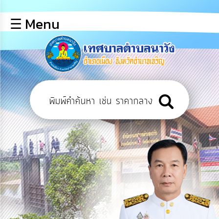
×
☰ Menu
lose
หน้า
หลัก
ข้อมูล
พื้น
ฐาน
บุคลากร
แผน
ยุทธศาสตร์
ข่าวสาร
การ
เปิด
เผย
ข้อมูล