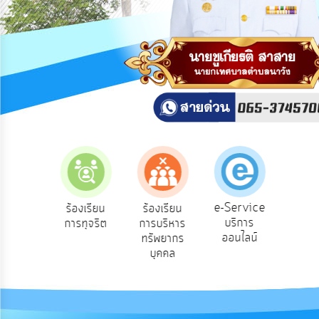
สาธารณะ
OIT
กิจการ
สภา
บริการ
ข้อมูล
ITA
e-
e-Service
องเรียน
ร้องเรียน
ร้องเรียน
ถาม
Service
บริการ
องทุกข์
การทุจริต
การบริหาร
Q
ออนไลน์
ทรัพยากร
Q&A
บุคคล
การ
จัดการ
ความ